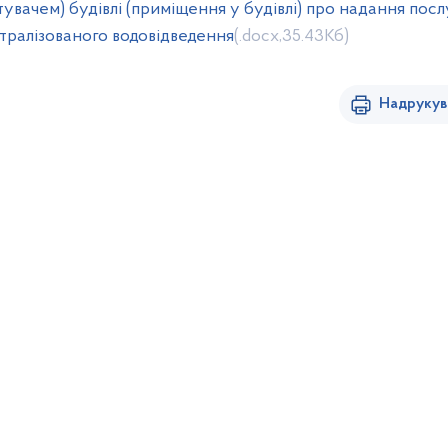
чем) будівлі (приміщення у будівлі) про надання послу
тралізованого водовідведення
(.docx,35.43Кб)
Надрукув