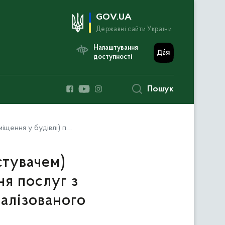
GOV.UA
Державні сайти України
Налаштування
доступності
Пошук
ентралізованого водовідведення (оновлений)
тувачем)
ня послуг з
ралізованого