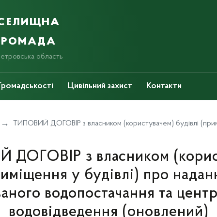
 селищна
 громада
петровська область
Громадськості
Цивільний захист
Контакти
ТИПОВИЙ ДОГОВІР з власником (користувачем) будівлі (приміщення у будівлі) про надання послуг з централізованого водопостачання та ц
 ДОГОВІР з власником (корис
риміщення у будівлі) про надан
аного водопостачання та цент
водовідведення (оновлений)