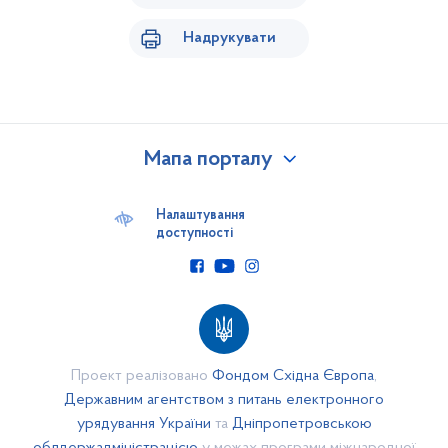
Надрукувати
Мапа порталу
Наша громада
Бюджет
Налаштування
доступності
Відкритий бюджет
Бюджет 2017 року
Бюджет 2018 року
Звіти про виконання бюджетних програм на 2017 рік
Звіти про виконання бюджетних програм за 2018 рік
Проект реалізовано
Фондом Східна Європа
,
Паспорти бюджетних програм за 2018 рік
Державним агентством з питань електронного
урядування України
та
Дніпропетровською
Паспорти бюджетних програм за 2017 рік