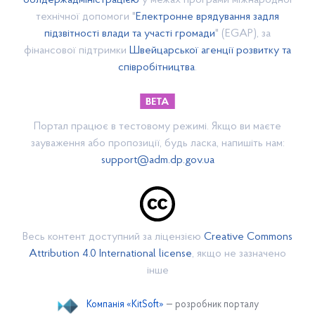
облдержадміністрацією
у межах програми міжнародної
БЮДЖЕТ 2019 року
технічної допомоги "
Електронне врядування задля
Використання інфраструктурної субвенції 2019 рік
підзвітності влади та участі громади
" (EGAP), за
фінансової підтримки
Швейцарської агенції розвитку та
БЮДЖЕТ 2020 року
співробітництва
.
Проект бюджету 2020 року
БЮДЖЕТНИЙ РЕГЛАМЕНТ
Положення про відділ фінансів, бухгалтерського обліку
Портал працює в тестовому режимі. Якщо ви маєте
та звітності виконавчого комітету Васильківської
селищної ради
зауваження або пропозиції, будь ласка, напишіть нам:
support@adm.dp.gov.ua
БЮДЖЕТ 2021 РОКУ
Оголошуємо збір пропозицій до бюджету 2021
БЮДЖЕТ 2022 РОКУ
Симулятор бюджету ОТГ
Весь контент доступний за ліцензією
Creative Commons
Бюджет 2024 року
Attribution 4.0 International license
, якщо не зазначено
інше
Бюджет 2023
Бюджет 2026 року
Компанія «KitSoft»
— розробник порталу