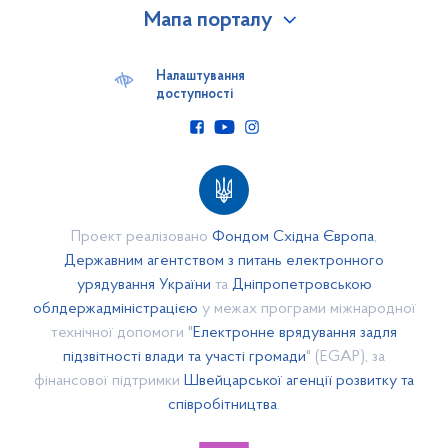
Мапа порталу
Наша громада
Бюджет
Налаштування
доступності
Відкритий бюджет
Бюджет 2017 року
Бюджет 2018 року
Звіти про виконання бюджетних програм на 2017 рік
Звіти про виконання бюджетних програм за 2018 рік
Проект реалізовано
Фондом Східна Європа
,
Паспорти бюджетних програм за 2018 рік
Державним агентством з питань електронного
урядування України
та
Дніпропетровською
Паспорти бюджетних програм за 2017 рік
облдержадміністрацією
у межах програми міжнародної
БЮДЖЕТ 2019 року
технічної допомоги "
Електронне врядування задля
Використання інфраструктурної субвенції 2019 рік
підзвітності влади та участі громади
" (EGAP), за
фінансової підтримки
Швейцарської агенції розвитку та
БЮДЖЕТ 2020 року
співробітництва
.
Проект бюджету 2020 року
БЮДЖЕТНИЙ РЕГЛАМЕНТ