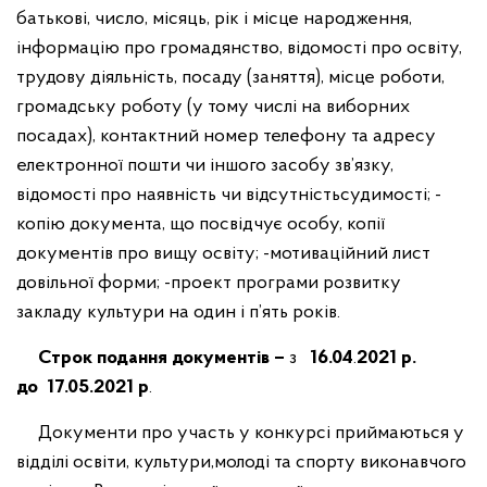
батькові, число, місяць, рік і місце народження,
інформацію про громадянство, відомості про освіту,
трудову діяльність, посаду (заняття), місце роботи,
громадську роботу (у тому числі на виборних
посадах), контактний номер телефону та адресу
електронної пошти чи іншого засобу зв’язку,
відомості про наявність чи відсутністьсудимості;
-
копію документа, що посвідчує особу, копії
документів про вищу освіту;
-мотиваційний лист
довільної форми;
-проект програми розвитку
закладу культури на один і п’ять років.
Строк подання документів –
з
16.04
.
2021
р.
до
17.05.
20
21
р
.
Документи про участь у конкурсі приймаються у
відділі освіти, культури,молоді та спорту виконавчого