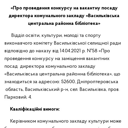
Контакти
Соціальний захист
«Про проведення конкурсу на вакантну посаду
директора
комунального закладу «Васильківська
Стратегія розвитку
Кадровий розділ
центральна районна бібліотека»
Місцевий економічний розвиток
Асоціація міст України
Відділ освіти, культури, молоді та спорту
Громадська рада
Ветеранам війни
виконавчого комітету Васильківської селищної ради
Молодіжна рада
Правила благоустрою громади
відповідно до наказу від 14.04.2021 р. №58 «Про
проведення конкурсу на заміщення вакантних
Комплексне просторове планування
Безпечний простір
посад директора комунального закладу
Послуги
«Васильківська центральна районна бібліотека», що
знаходиться за адресою: 52600, Дніпроптеровська
область, Васильківський р-н, сел. Васильківка, пров.
Парковий, 4.
Кваліфікаційні вимоги:
Керівником комунального закладу культури може