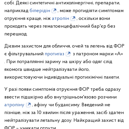
собі. Деякі синтетичні антихолінергічні, препарати,
наприклад
біперідін
, може протидіяти симптомам
отруєння краще, ніж
атропін
, оскільки вони
проходять через гематоенцефалічний бар'єр без
перешкод.
Дієвим захистом для обличчя, очей та легень від ФОР
є фільтрувальний
протигаз
з патроном марки «А»
. При потраплянні зарину на шкіру або одяг слід
якомога швидше нейтралізувати його,
використовуючи індивідуальні протихімічні пакети.
У разі появи симптомів отруєння ФОР треба одразу
ввести підшкірно або внутрішньом'язово розчини
атропіну
, афіну чи будаксиму. Введений не
пізніше, ніж за 10 хвилин після ураження, засіб здатен
нейтралізувати летальну дозу. Найкращий захист від
ФОР – уникати отрути.