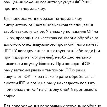
очищення може не повністю усунути ФОР, які
проникли через шкіру.
Для попередження ураження через шкіру
використовують загальновійськові та спеціальні
засоби захисту шкіри. У випадку попадання ОР на
шкіру, проводиться часткова санітарна обробка за
допомогою індивідуального протихімічного пакету
(ІПП). У випадку вживання отруєної їжі або води (чи
при підозрі на їх отруєння), необхідно негайно
викликати штучну блювоту. При попаданні ОР в
рану ватно-марлевим тампоном ІПП із рани
вилучають ОР, шкіра навколо рани обробляється
вмістом ІПП, а потім на рану накладають пов'язку.
При попаданні ОР на слизову очей, її промивають
водою.
Для попередження
пероральних отруєнь
необхідно