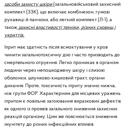
засоби захисту шкіри
(загальновійськовий захисний
комплект (ЗЗК), що включає комбінезон, гумові
рукавиці й панчохи, або легкий комплект (Л-1), а
також
захисні властивості техніки, різних сховищ і
укриттів.
Іприт має здатність після всмоктування у кров
чинити загальнотоксичну дію і часто призводить до
смертельного отруєння. Легко проникає в організм
людини через непошкоджену шкіру і слизові
оболонки, шлунково-кишковий тракт, органи
дихання. Проте, токсичність іприту значно нижча,
ніж групи ФОР. Характерним для місцевих уражень
іпритом є повільне загоювання виразкових дефектів
як одного із проявів загального зниження захисних
реакцій організму. Цим же пояснюється зниження
імунітету до різних інфекційних впливів.