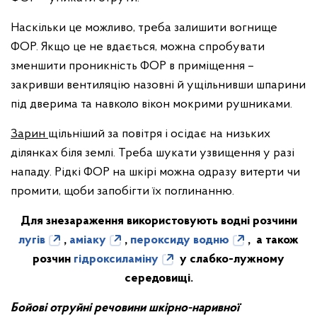
Наскільки це можливо, треба залишити вогнище
ФОР. Якщо це не вдається, можна спробувати
зменшити проникність ФОР в приміщення –
закривши вентиляцію назовні й ущільнивши шпарини
під дверима та навколо вікон мокрими рушниками.
Зарин
щільніший за повітря і осідає на низьких
ділянках біля землі. Треба шукати узвищення у разі
нападу. Рідкі ФОР на шкірі можна одразу витерти чи
промити, щоби запобігти їх поглинанню.
Для знезараження
використовують водні
розчини
лугів
,
аміаку
,
пероксиду водню
,
а також
розчин
гідроксиламіну
у слабко-лужному
середовищі.
Бойові отруйні речовини
шкірно-наривної