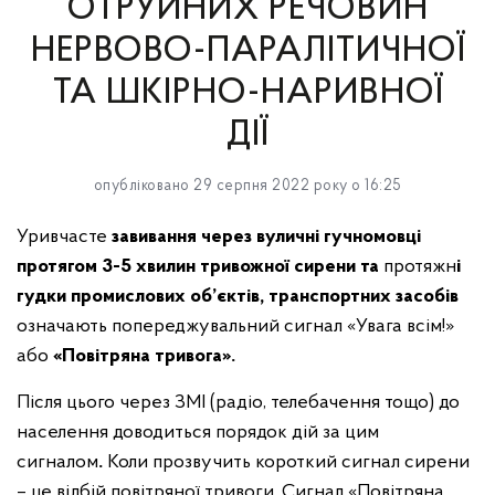
ОТРУЙНИХ РЕЧОВИН
Контакти
Соціальний захист
НЕРВОВО-ПАРАЛІТИЧНОЇ
Стратегія розвитку
Кадровий розділ
ТА ШКІРНО-НАРИВНОЇ
Місцевий економічний розвиток
Асоціація міст України
ДІЇ
Громадська рада
Ветеранам війни
опубліковано 29 серпня 2022 року о 16:25
Молодіжна рада
Правила благоустрою громади
Комплексне просторове планування
Безпечний простір
Уривчасте
завивання через вуличні гучномовці
протягом 3-5 хвилин тривожної сирени та
протяжн
і
Послуги
гудки промислових об’єктів, транспортних засобів
означають попереджувальний сигнал «Увага всім!»
або
«Повітряна тривога».
Після цього через ЗМІ (радіо, телебачення тощо) до
населення доводиться порядок дій за цим
сигналом
.
Коли прозвучить короткий сигнал сирени
– це відбій повітряної тривоги. Сигнал «Повітряна