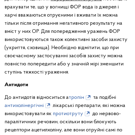
врахувати те, що у вогнищі ФОР вода із джерел і
харчі вважаються отруєними і вживати їх можна
тільки після отримання негативного результату на
вміст у них ОР. Для попередження уражень ФОР
використовуються також колективні засоби захисту
(укриття, сховища). Необхідно відмітити, що при
своєчасному застосуванні засобів захисту можна
повністю попередити або у значній мірі зменшити
ступінь тяжкості ураження.
Антидоти
До антидотів відноситься а
тропін
та подібні
антихолінергічні
лікарські препарати, які можна
використовувати як
протиотруту
до нервово-
паралітичних речовин, оскільки вони блокують
рецептори ацетилхоліну, але вони отруйні самі по