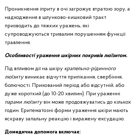
Проникнення іприту в очі загрожує втратою зору, а
надходження в шлунково-кишковий тракт
призводить до тяжких уражень, які
супроводжуються тривалим порушенням функції
травлення.
Особливості ураження шкірних покривів люїзитом
.
Під впливом дії на шкіру
крапельно-рідинного
люїзиту
виникає відчуття припікання, свербіння,
болючості. Прихований період або відсутній, або
дуже короткий (до 10-20 хвилин). При ураженні
парами люїзиту
він може продовжуватись до кількох
годин. Еритематозні форми ураження шкіри мають
яскраву запальну реакцію і виражену ексудацію.
До
медична допомога включає: