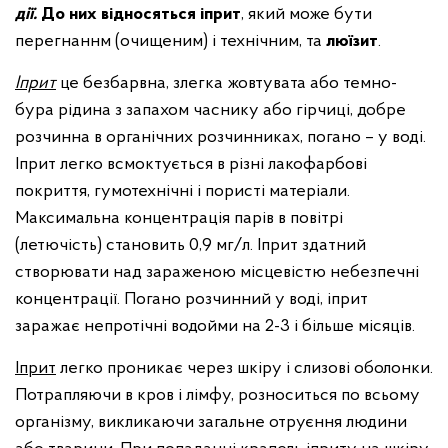
дії.
До
них
відносяться іприт
, який може бути
перегнаннм (очищеним) і технічним, та
люїзит
.
Іприт
це безбарвна, злегка жовтувата або темно-
бура рідина з запахом часнику або гірчиці, добре
розчинна в органічних розчинниках, погано – у воді.
Іприт легко всмоктується в різні лакофарбові
покриття, гумотехнічні і пористі матеріали.
Максимальна концентрація парів в повітрі
(летючість) становить 0,9 мг/л. Іприт здатний
створювати над зараженою місцевістю небезпечні
концентрації. Погано розчинний у воді, іприт
заражає непротічні водойми на 2-3 і більше місяців.
Іприт
легко проникає через шкіру і слизові оболонки.
Потрапляючи в кров і лімфу, розноситься по всьому
організму, викликаючи загальне отруєння людини