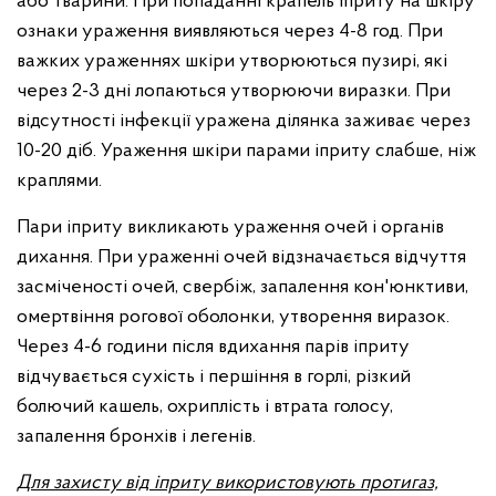
або тварини. При попаданні крапель іприту на шкіру
ознаки ураження виявляються через 4-8 год. При
важких ураженнях шкіри утворюються пузирі, які
через 2-3 дні лопаються утворюючи виразки. При
відсутності інфекції уражена ділянка заживає через
10-20 діб. Ураження шкіри парами іприту слабше, ніж
краплями.
Пари іприту викликають ураження очей і органів
дихання. При ураженні очей відзначається відчуття
засміченості очей, свербіж, запалення кон'юнктиви,
омертвіння рогової оболонки, утворення виразок.
Через 4-6 години після вдихання парів іприту
відчувається сухість і першіння в горлі, різкий
болючий кашель, охриплість і втрата голосу,
запалення бронхів і легенів.
Для захисту від іприту використовують протигаз,