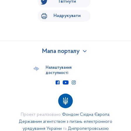
Твітнути
Надрукувати
Мапа порталу
Наша громада
Бюджет
Налаштування
доступності
Відкритий бюджет
Бюджет 2017 року
Бюджет 2018 року
Звіти про виконання бюджетних програм на 2017 рік
Звіти про виконання бюджетних програм за 2018 рік
Проект реалізовано
Фондом Східна Європа
,
Паспорти бюджетних програм за 2018 рік
Державним агентством з питань електронного
урядування України
та
Дніпропетровською
Паспорти бюджетних програм за 2017 рік