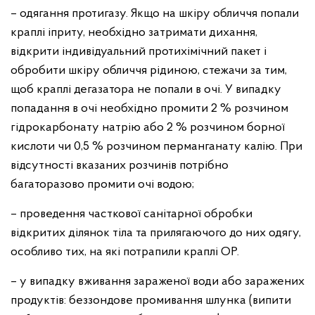
– одягання протигазу. Якщо на шкіру обличчя попали
краплі іприту, необхідно затримати дихання,
відкрити індивідуальний протихімічний пакет і
обробити шкіру обличчя рідиною, стежачи за тим,
щоб краплі дегазатора не попали в очі. У випадку
попадання в очі необхідно промити 2 % розчином
гідрокарбонату натрію або 2 % розчином борної
кислоти чи 0,5 % розчином перманганату калію. При
відсутності вказаних розчинів потрібно
багаторазово промити очі водою;
– проведення часткової санітарної обробки
відкритих ділянок тіла та прилягаючого до них одягу,
особливо тих, на які потрапили краплі ОР.
– у випадку вживання зараженої води або заражених
продуктів: беззондове промивання шлунка (випити