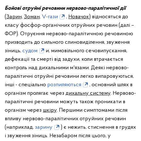
Бойові отруйні речовини нервово-паралітичної дії
(
Зарин,
Зоман
,
V-гази
,
Новачок
) відносяться до
класу фосфор-органічних отруйних речовин (далі –
ФОР). Отруєння нервово-паралітичною речовиною
призводить до сильного слиновиділення, звуження
зіниць,
судом
и, мимовільного сечовипускання,
дефекації та смерті від задухи, коли втрачається
контроль над дихальними м'язами. Деякі нервово-
паралітичні отруйні речовини легко випаровуються,
інші - спеціально
розпиляються
, основний шлях в
організм пролягає через
дихальну систему
. Нервово-
паралітичні речовини можуть також проникати в
організм через
шкіру
. Першими симптомами після
впливу нервово-паралітичних отруйних речовин
(наприклад,
зарину
) є нежить, стиснення в грудях
і звуження зіниць. Незабаром після цього, у