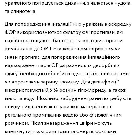
ураженого погіршується дихання, з'являється нудота
та слинотеча.
Для попередження інгаляційних уражень в осередку
ФОР використовуються фільтруючі протигази, які
надійно захищають багато десятків годин органи
дихання від дії ОР. Поза вогнищем, перед тим як
зняти протигаз, для попередження інгаляційного
надходження парів ОР за рахунок їх десорбції з
одягу, необхідно обробити одяг, заражений парами
чи аерозолями зарину і зоману. Для дезінфекції
використовують 0,5 % розчин гіпохлориду, а також
мило та воду. Можливо, забруднені рани потребують
огляду, видалення всіх залишків матеріалів та
ретельного промивання водою або фізіологічним
розчином. Після знезараження шкіри можуть
виникнути тяжкі симптоми та смерть, оскільки