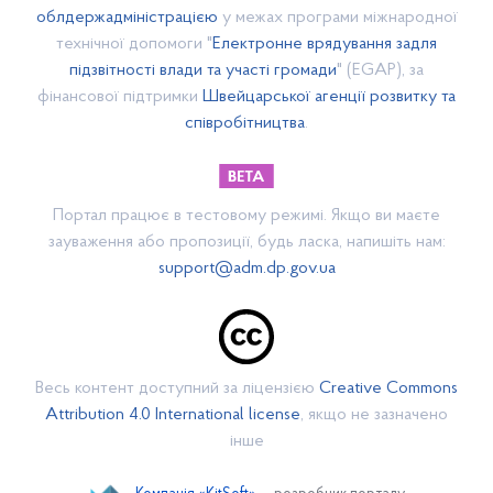
облдержадміністрацією
у межах програми міжнародної
БЮДЖЕТ 2019 року
технічної допомоги "
Електронне врядування задля
Використання інфраструктурної субвенції 2019 рік
підзвітності влади та участі громади
" (EGAP), за
фінансової підтримки
Швейцарської агенції розвитку та
БЮДЖЕТ 2020 року
співробітництва
.
Проект бюджету 2020 року
БЮДЖЕТНИЙ РЕГЛАМЕНТ
Положення про відділ фінансів, бухгалтерського обліку
Портал працює в тестовому режимі. Якщо ви маєте
та звітності виконавчого комітету Васильківської
селищної ради
зауваження або пропозиції, будь ласка, напишіть нам:
support@adm.dp.gov.ua
БЮДЖЕТ 2021 РОКУ
Оголошуємо збір пропозицій до бюджету 2021
БЮДЖЕТ 2022 РОКУ
Симулятор бюджету ОТГ
Весь контент доступний за ліцензією
Creative Commons
Бюджет 2024 року
Attribution 4.0 International license
, якщо не зазначено
інше
Бюджет 2023
Бюджет 2026 року