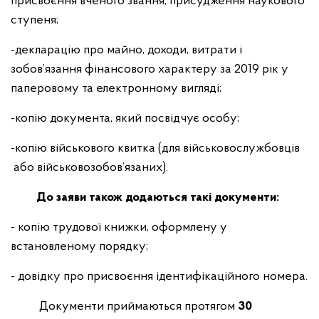
присвоєння вченого звання, присудження наукового
ступеня;
-декларацію про майно, доходи, витрати і
зобов’язання фінансового характеру за 2019 рік у
паперовому та електронному вигляді;
-копію документа, який посвідчує особу;
-копію військового квитка (для військовослужбовців
або військовозобов’язаних).
До заяви
також
дода
ються
такі документи:
- копію трудової книжки, оформлену у
встановленому порядку;
- довідку про присвоєння ідентифікаційного номера.
Документи приймаються протягом
30