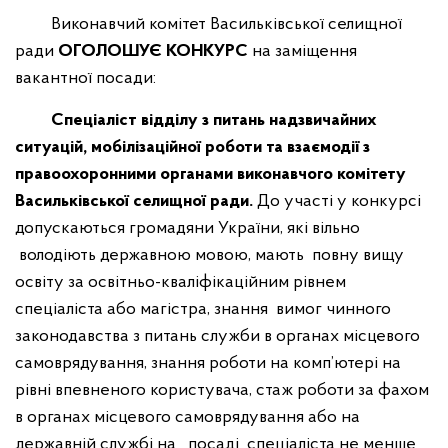
Контакти
Соціальний захист
Виконавчий комітет Васильківської селищної
ради
ОГОЛОШУЄ КОНКУРС
на заміщення
Стратегія розвитку
Кадровий розділ
вакантної посади:
Місцевий економічний розвиток
Асоціація міст України
Спеціаліст відділу з питань надзвичайних
Громадська рада
Ветеранам війни
ситуацій, мобілізаційної роботи та взаємодії з
Молодіжна рада
Правила благоустрою громади
правоохоронними органами виконавчого комітету
Васильківської селищної ради.
До участі у конкурсі
Комплексне просторове планування
Безпечний простір
допускаються громадяни України, які вільно
Послуги
володіють державною мовою, мають повну вищу
освіту за освітньо-кваліфікаційним рівнем
спеціаліста або магістра, знання вимог чинного
законодавства з питань служби в органах місцевого
самоврядування, знання роботи на комп’ютері на
рівні впевненого користувача, стаж роботи за фахом
в органах місцевого самоврядування або на
державній службі на посаді спеціаліста не менше