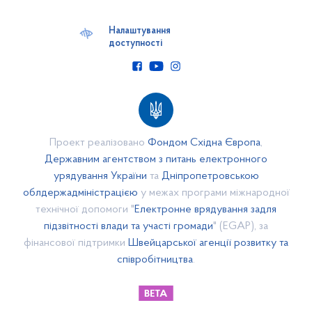
Наша громада
Бюджет
Налаштування
доступності
Відкритий бюджет
Бюджет 2017 року
Бюджет 2018 року
Звіти про виконання бюджетних програм на 2017 рік
Звіти про виконання бюджетних програм за 2018 рік
Проект реалізовано
Фондом Східна Європа
,
Паспорти бюджетних програм за 2018 рік
Державним агентством з питань електронного
урядування України
та
Дніпропетровською
Паспорти бюджетних програм за 2017 рік
облдержадміністрацією
у межах програми міжнародної
БЮДЖЕТ 2019 року
технічної допомоги "
Електронне врядування задля
Використання інфраструктурної субвенції 2019 рік
підзвітності влади та участі громади
" (EGAP), за
фінансової підтримки
Швейцарської агенції розвитку та
БЮДЖЕТ 2020 року
співробітництва
.
Проект бюджету 2020 року
БЮДЖЕТНИЙ РЕГЛАМЕНТ
Положення про відділ фінансів, бухгалтерського обліку